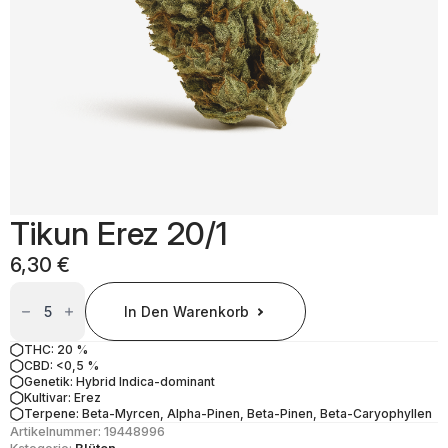
Tikun Erez 20/1
6,30
€
Tikun
Erez
In Den Warenkorb
20/1
Menge
THC: 20 %
CBD: <0,5 %
Genetik: Hybrid Indica-dominant
Kultivar: Erez
Terpene: Beta-Myrcen, Alpha-Pinen, Beta-Pinen, Beta-Caryophyllen
Artikelnummer:
19448996