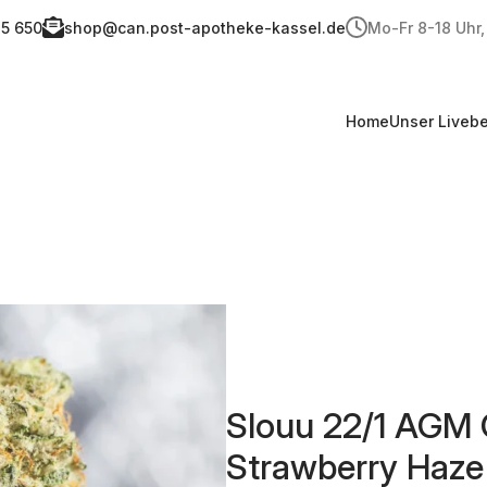
5 650
shop@can.post-apotheke-kassel.de
Mo-Fr 8-18 Uhr,
Home
Unser Liveb
Slouu 22/1 AGM
Strawberry Haze