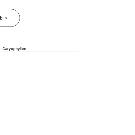
rb
a-Caryophyllen