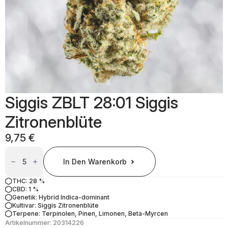
Siggis ZBLT 28:01 Siggis
Zitronenblüte
9,75
€
Siggis
ZBLT
In Den Warenkorb
28:01
Siggis
Zitronenblüte
THC: 28 %
Menge
CBD: 1 %
Genetik: Hybrid Indica-dominant
Kultivar: Siggis Zitronenblüte
Terpene: Terpinolen, Pinen, Limonen, Beta-Myrcen
Artikelnummer:
20314226