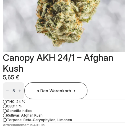
Canopy AKH 24/1 – Afghan
Kush
5,65
€
Canopy
AKH
In Den Warenkorb
24/1
-
Afghan
THC: 24 %
Kush
CBD: 1 %
Menge
Genetik: Indica
Kultivar: Afghan Kush
Terpene: Beta-Caryophyllen, Limonen
Artikelnummer:
19481019